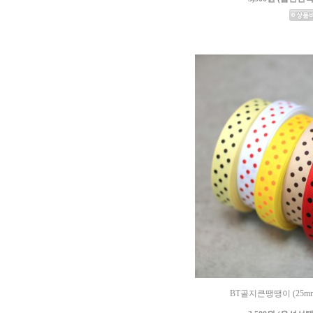
BT골지큰땡땡이 (25