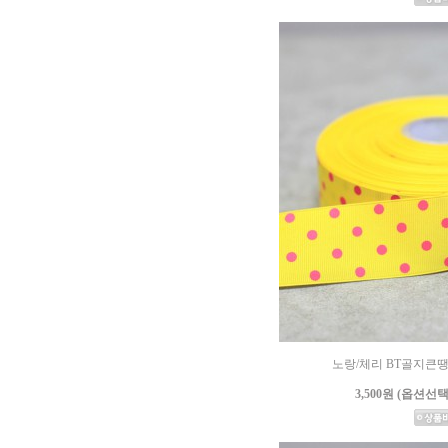
노랑/체리 BT골지큰땡땡
3,500원 (옵션선