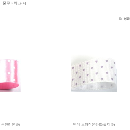
줄무늬체크(4)
-공단리본
백색-보라작은하트/골지
(0)
(0)