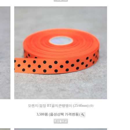
오렌지/검정 BT골지큰땡땡이 (25/40mm)
(0)
3,500원 (옵션선택 가격변동)