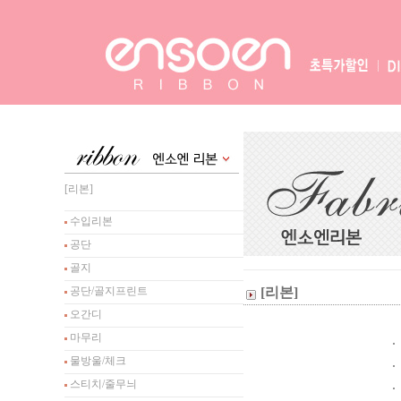
[리본]
수입리본
공단
골지
공단/골지프린트
[리본]
오간디
마무리
물방울/체크
스티치/줄무늬