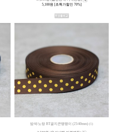
5,100
원 [초특가할인 70%]
밤색/노랑 BT골지큰땡땡이 (25/40mm)
(1)