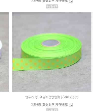
3,500원 (옵션선택 가격변동)
연두/노랑 BT골지큰땡땡이 (25/40mm)
(0)
3,500원 (옵션선택 가격변동)