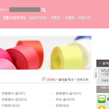
[리본]
>
물방울/체크
>
전체조회
잔땡땡이-골지(7)
왕땡땡이-골지(11)
잔땡땡이-공단(24)
하트-골지(19)
기본체크(16)
잔체크(8)