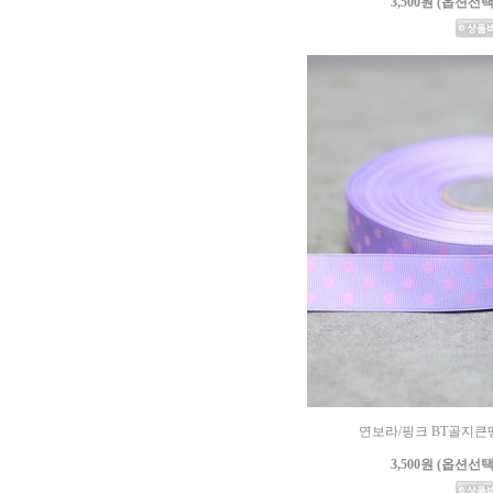
3,500원 (옵션선
연보라/핑크 BT골지큰땡땡
3,500원 (옵션선