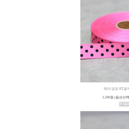
체리/검정 BT
3,500원 (옵션선