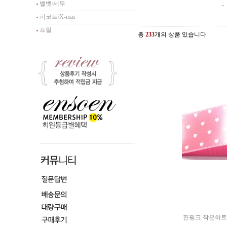
벨벳/세무
피코트/X-mas
프릴
총
233
개의 상품 있습니다
진핑크 작은하트