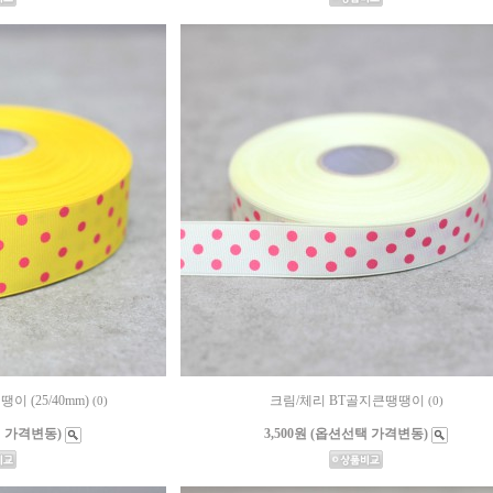
이 (25/40mm)
크림/체리 BT골지큰땡땡이
(0)
(0)
택 가격변동)
3,500원 (옵션선택 가격변동)