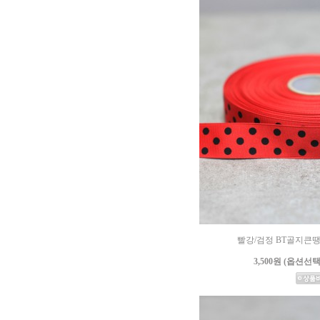
빨강/검정 BT골지큰땡땡
3,500원 (옵션선