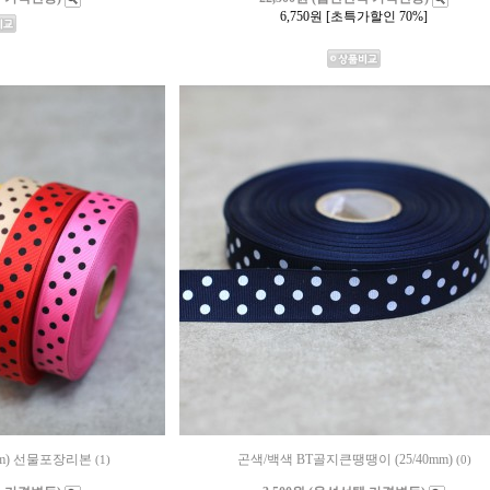
6,750
원 [초특가할인 70%]
mm) 선물포장리본
곤색/백색 BT골지큰땡땡이 (25/40mm)
(1)
(0)