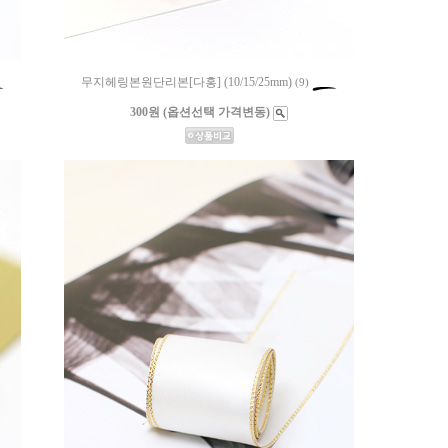
무지헤링본원단리본[다홍] (10/15/25mm)
(9)
300원 (옵션선택 가격변동)