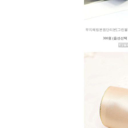
무지헤링본원단리본[그린블루] (
300원 (옵션선택