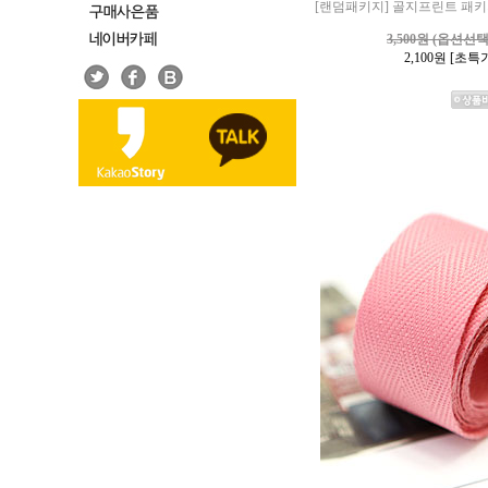
[랜덤패키지] 골지프린트 패키지 (
3,500원 (옵션선
2,100
원 [초특가