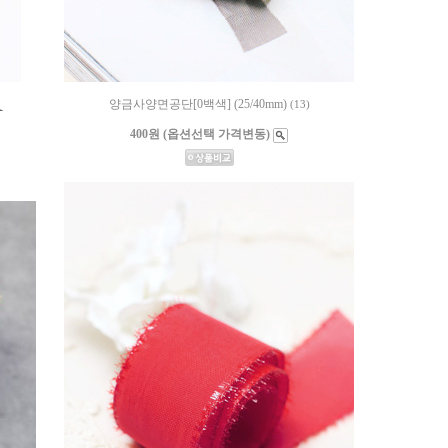
양금사양면공단[0백색] (25/40mm)
(13)
400원 (옵션선택 가격변동)