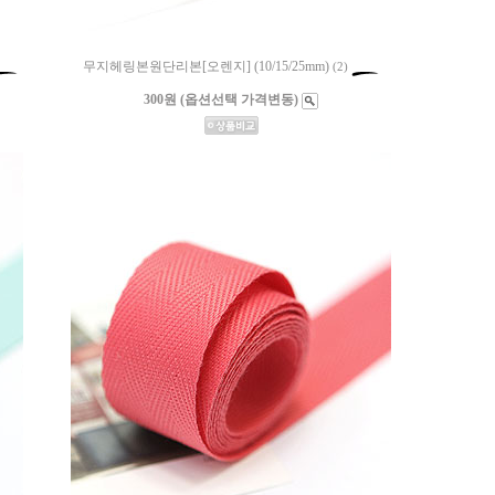
무지헤링본원단리본[오렌지] (10/15/25mm)
(2)
300원 (옵션선택 가격변동)