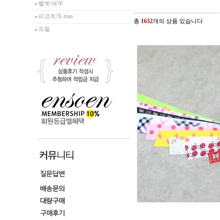
벨벳/세무
피코트/X-mas
총
1632
개의 상품 있습니다
프릴