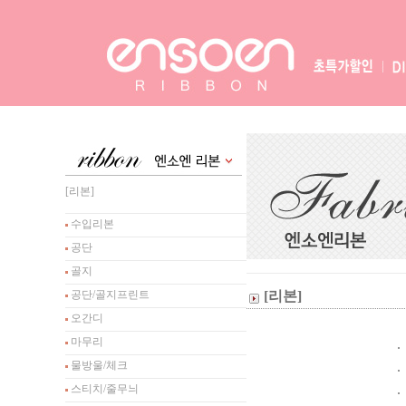
[리본]
수입리본
공단
골지
공단/골지프린트
[리본]
오간디
마무리
물방울/체크
스티치/줄무늬