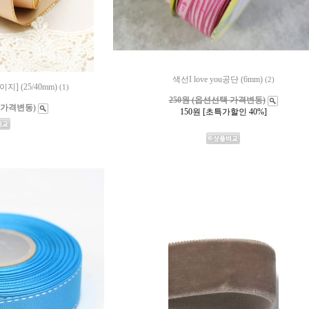
색선I love you공단 (6mm)
(2)
] (25/40mm)
(1)
250원 (옵션선택 가격변동)
 가격변동)
150
원 [초특가할인 40%]