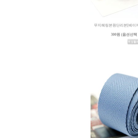
무지헤링본원단리본[베이지] (1
300원 (옵션선택