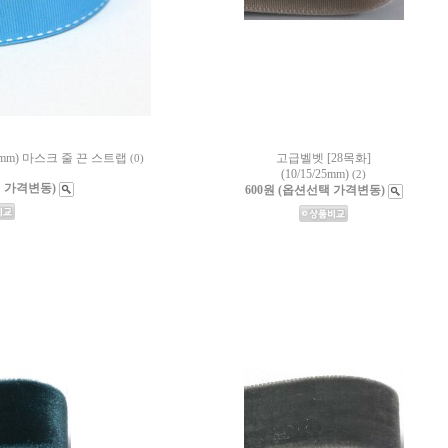
40mm) 마스크 줄 끈 스트랩
고급벨벳 [28목화]
(0)
(10/15/25mm)
(2)
택 가격변동)
600원 (옵션선택 가격변동)