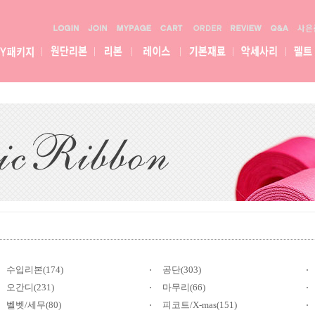
수입리본(174)
공단(303)
오간디(231)
마무리(66)
벨벳/세무(80)
피코트/X-mas(151)