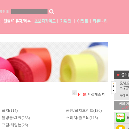
[리본]
>
전체조회
골지(114)
공단/골지프린트(136)
물방울/체크(233)
스티치/줄무늬(118)
프릴/헤링본(26)