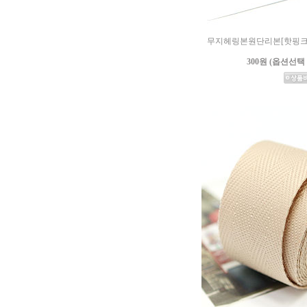
무지헤링본원단리본[핫핑크] (1
300원 (옵션선택