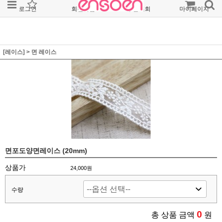
로그인
회원가입
주문조회
마이페이지
[레이스]
>
면 레이스
면포도양면레이스 (20mm)
상품가
24,000원
수량
0
총 상품 금액
원