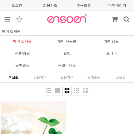
로그인
회원가입
주문조회
마이페이지
헤어 집게핀
헤어 집게핀
헤어 자동핀
헤어밴드
슈슈/망핀
컬칩
보타이
유아밴드
패밀리세트
최신순
낮은가격
높은가격
판매순위
상품명