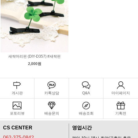
새싹머리핀 (DIY-D357) #새싹핀
2,000원
게시판
카톡상담
Q&A
마이페이지
포토리뷰
배송문의
배송조회
기획전
CS CENTER
영업시간
062-375-0842